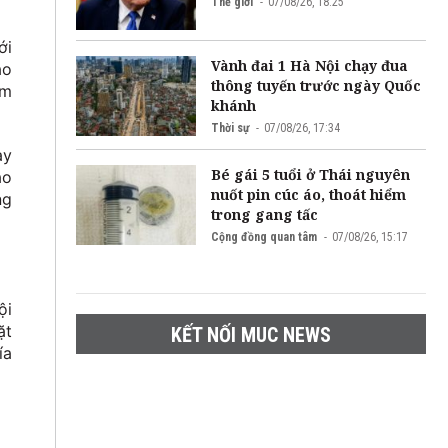
Thế giới
07/08/26, 18:25
ới
Vành đai 1 Hà Nội chạy đua
ao
thông tuyến trước ngày Quốc
ểm
khánh
Thời sự
07/08/26, 17:34
ay
Bé gái 5 tuổi ở Thái nguyên
ao
nuốt pin cúc áo, thoát hiểm
ng
trong gang tấc
Cộng đồng quan tâm
07/08/26, 15:17
ội
ặt
KẾT NỐI MUC NEWS
ía