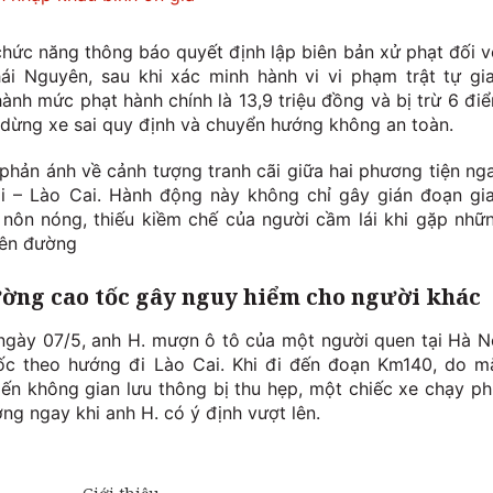
hức năng thông báo quyết định lập biên bản xử phạt đối v
Thái Nguyên, sau khi xác minh hành vi vi phạm trật tự gi
ành mức phạt hành chính là 13,9 triệu đồng và bị trừ 6 đi
ỗi dừng xe sai quy định và chuyển hướng không an toàn.
 phản ánh về cảnh tượng tranh cãi giữa hai phương tiện ng
ài – Lào Cai. Hành động này không chỉ gây gián đoạn gi
 nôn nóng, thiếu kiềm chế của người cầm lái khi gặp nhữ
rên đường
ường cao tốc gây nguy hiểm cho người khác
 ngày 07/5, anh H. mượn ô tô của một người quen tại Hà N
tốc theo hướng đi Lào Cai. Khi đi đến đoạn Km140, do m
n không gian lưu thông bị thu hẹp, một chiếc xe chạy ph
g ngay khi anh H. có ý định vượt lên.