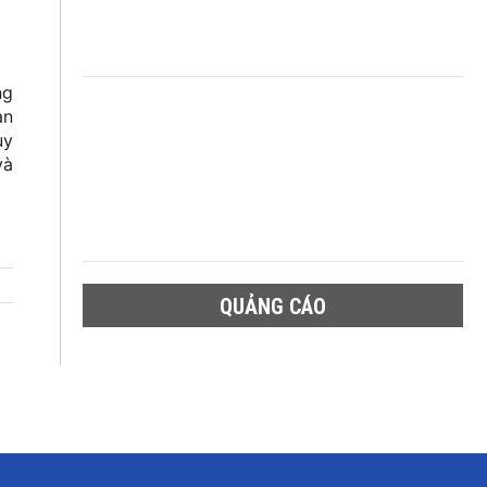
ng
an
uy
và
QUẢNG CÁO