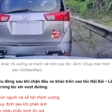
ô khác rồi xuống xe tranh cãi trên cao tốc. (Ảnh: Chụp màn hình
báo VietNamNet).
iệu đồng sau khi chặn đầu xe khác trên cao tốc Nội Bài – L
trong lúc xin vượt đường.
on người và xã hội thịnh vượng
uy định sau khi phản ánh
 nhập khẩu bình ổn giá