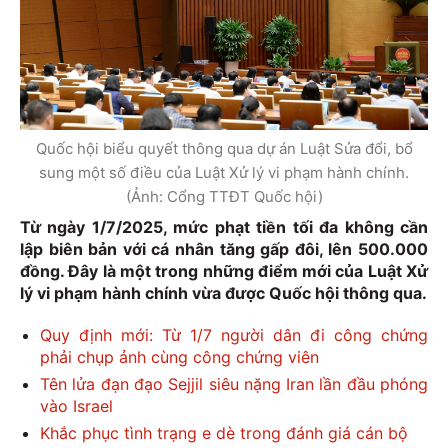
Quốc hội biểu quyết thông qua dự án Luật Sửa đổi, bổ
sung một số điều của Luật Xử lý vi phạm hành chính.
(Ảnh: Cổng TTĐT Quốc hội)
Từ ngày 1/7/2025, mức phạt tiền tối đa không cần
lập biên bản với cá nhân tăng gấp đôi, lên 500.000
đồng. Đây là một trong những điểm mới của Luật Xử
lý vi phạm hành chính vừa được Quốc hội thông qua.
Quy định mới: Từ 1/7 người dân đi công chứng
phải chụp ảnh cùng công chứng viên
Tên lửa đạn đạo Sejjil siêu nặng Iran lần đầu phóng
vào Israel
Khắc phục tình trạng e dè trong đánh giá cán bộ