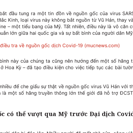
bắt đầu tung ra một tin đồn về nguồn gốc của virus SAR
ắc Kinh, loại virus này không bắt nguồn từ Vũ Hán, thay v
ne – một tiểu bang của Mỹ. Tất nhiên, điều này là vô căn c
uẫn lớn giữa hai quốc gia và sự bất bình của người dân Mỹ
 điều tra về nguồn gốc dịch Covid-19 (mucnews.com)
bình này của chúng ta cũng nên hướng đến một số hãng t
 ở Hoa Kỳ – đã tạo điều kiện cho việc tiếp tục các bài tườ
 nhiều để che giấu sự thật về nguồn gốc virus Vũ Hán với t
n là một số hãng truyền thông lớn thế giới đã hỗ trợ ĐCS
ốc có thể vượt qua Mỹ trước Đại dịch Covi