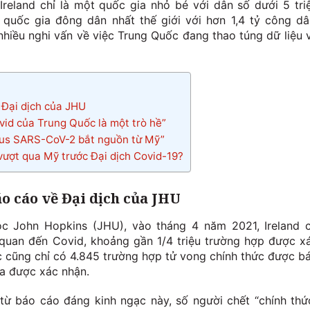
Ireland chỉ là một quốc gia nhỏ bé với dân số dưới 5 tri
 quốc gia đông dân nhất thế giới với hơn 1,4 tỷ công dâ
nhiều nghi vấn về việc Trung Quốc đang thao túng dữ liệu 
 Đại dịch của JHU
vid của Trung Quốc là một trò hề”
rus SARS-CoV-2 bắt nguồn từ Mỹ”
vượt qua Mỹ trước Đại dịch Covid-19?
o cáo về Đại dịch của JHU
c John Hopkins (JHU), vào tháng 4 năm 2021, Ireland 
 quan đến Covid, khoảng gần 1/4 triệu trường hợp được x
c cũng chỉ có 4.845 trường hợp tử vong chính thức được b
a được xác nhận.
ừ báo cáo đáng kinh ngạc này, số người chết “chính thứ