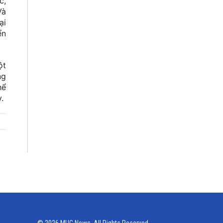
c,
Và
ại
ển
ột
ng
hể
.