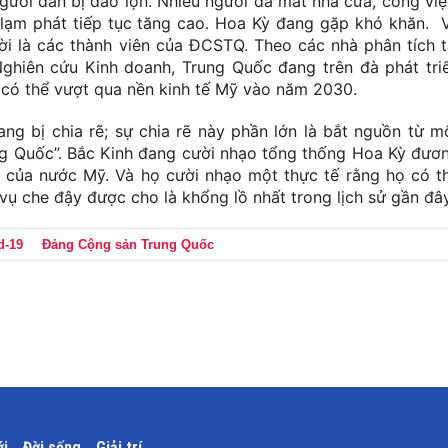
gười dân bị đảo lộn. Nhiều người đã mất nhà cửa, công việ
 lạm phát tiếp tục tăng cao. Hoa Kỳ đang gặp khó khăn. 
i là các thành viên của ĐCSTQ. Theo các nhà phân tích t
ghiên cứu Kinh doanh, Trung Quốc đang trên đà phát tri
 có thể vượt qua nền kinh tế Mỹ vào năm 2030.
ng bị chia rẽ; sự chia rẽ này phần lớn là bắt nguồn từ m
ung Quốc”. Bắc Kinh đang cười nhạo tổng thống Hoa Kỳ đươ
g của nước Mỹ. Và họ cười nhạo một thực tế rằng họ có t
vụ che đậy được cho là khổng lồ nhất trong lịch sử gần đây
d-19
Đảng Cộng sản Trung Quốc
ới
Đời sống
Giải trí