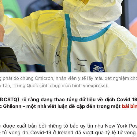
 phát do chủng Omicron, nhân viên y tế lấy mẫu xét nghiệm ch
n Tân, Trung Quốc (ảnh chụp màn hình vnexpress).
CSTQ) rõ ràng đang thao túng dữ liệu về dịch Covid 19
 Ghlionn – một nhà viết luận đề cập đến trong một
bài bì
m được xuất bản bởi những tờ báo uy tín như New York Pos
 tử vong do Covid-19 ở Ireland đã vượt qua tỷ lệ tử vong