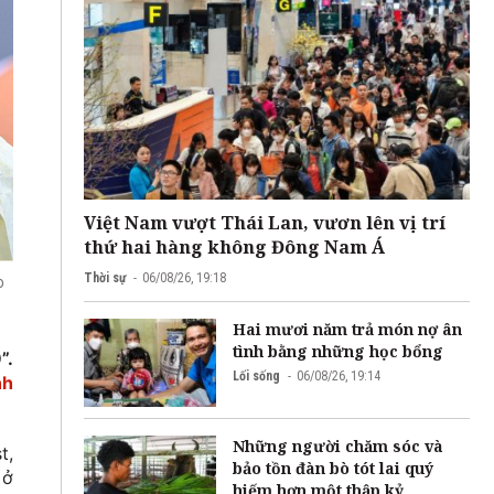
Việt Nam vượt Thái Lan, vươn lên vị trí
thứ hai hàng không Đông Nam Á
Thời sự
06/08/26, 19:18
o
Hai mươi năm trả món nợ ân
tình bằng những học bổng
”.
Lối sống
06/08/26, 19:14
nh
Những người chăm sóc và
t,
bảo tồn đàn bò tót lai quý
 ở
hiếm hơn một thập kỷ