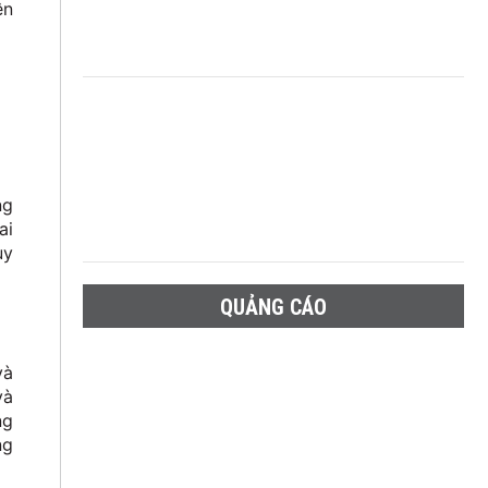
ên
ng
ai
uy
QUẢNG CÁO
và
và
ng
ng