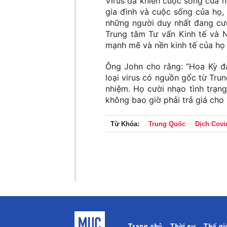
Virus đã khiến cuộc sống của n
gia đình và cuộc sống của họ,
những người duy nhất đang cườ
Trung tâm Tư vấn Kinh tế và N
mạnh mẽ và nền kinh tế của họ
Ông John cho rằng: “Hoa Kỳ đa
loại virus có nguồn gốc từ Tr
nhiệm. Họ cười nhạo tình trạn
không bao giờ phải trả giá cho 
Từ Khóa:
Trung Quốc
Dịch Covi
Trang chủ
Thời sự
Thế gi