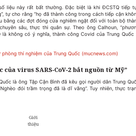
 liệu này rất bất thường. Đặc biệt là khi ĐCSTQ tiếp t
”, tự cho rằng “họ đã thành công trong cách tiếp cận khô
ấu bằng các đợt đóng cửa nghiêm ngặt đối với toàn bộ thà
t chuyên sâu, thực thi quân sự. Theo ông Calhoun, “phươ
 là không có ý nghĩa, thành công Covid của Trung Quốc 
ừ phòng thí nghiệm của Trung Quốc (mucnews.com)
c của virus SARS-CoV-2 bắt nguồn từ Mỹ”
Quốc là ông Tập Cận Bình đã kêu gọi người dân Trung Qu
ghèo đói trầm trọng đã là dĩ vãng”. Tuy nhiên, thực trạ