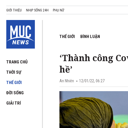
GIỚI THIỆU
NHỊP SỐNG 24H
PHỤ NỮ
THẾ GIỚI
BÌNH LUẬN
‘Thành công Co
TRANG CHỦ
hề’
THỜI SỰ
An Nhiên
12/01/22, 06:27
THẾ GIỚI
ĐỜI SỐNG
GIẢI TRÍ