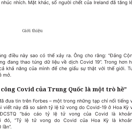
húc nhích. Mặt khác, số người chết của Ireland đã tăng l
ằng điều này sao có thể xảy ra. Ông cho rằng: “Đảng Cộ
g đang thao túng dữ liệu về dịch Covid 19”. Trong hơn h
cả khả năng của mình để che giấu sự thật với thế giới. T
é mở.
 công Covid của Trung Quốc là một trò hề”
 đưa tin trên Forbes – một trong những tạp chí nổi tiếng 
i viết này đã so sánh tỷ lệ tử vong do Covid-19 ở Hoa Kỳ 
, ĐCSTQ “báo cáo tỷ lệ tử vong của Covid là khoả
khi đó, “Tỷ lệ tử vong do Covid của Hoa Kỳ là khoả
lần”.