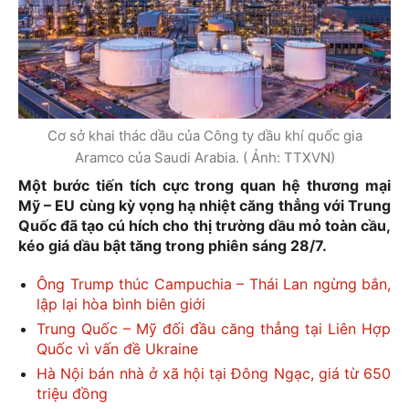
Cơ sở khai thác dầu của Công ty dầu khí quốc gia
Aramco của Saudi Arabia. ( Ảnh: TTXVN)
Một bước tiến tích cực trong quan hệ thương mại
Mỹ – EU cùng kỳ vọng hạ nhiệt căng thẳng với Trung
Quốc đã tạo cú hích cho thị trường dầu mỏ toàn cầu,
kéo giá dầu bật tăng trong phiên sáng 28/7.
Ông Trump thúc Campuchia – Thái Lan ngừng bắn,
lập lại hòa bình biên giới
Trung Quốc – Mỹ đối đầu căng thẳng tại Liên Hợp
Quốc vì vấn đề Ukraine
Hà Nội bán nhà ở xã hội tại Đông Ngạc, giá từ 650
triệu đồng