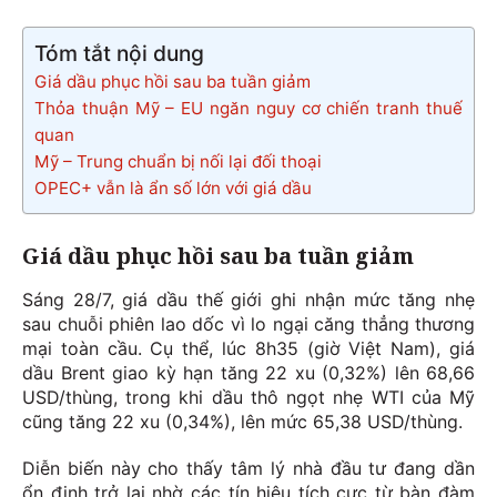
Tóm tắt nội dung
Giá dầu phục hồi sau ba tuần giảm
Thỏa thuận Mỹ – EU ngăn nguy cơ chiến tranh thuế
quan
Mỹ – Trung chuẩn bị nối lại đối thoại
OPEC+ vẫn là ẩn số lớn với giá dầu
Giá dầu phục hồi sau ba tuần giảm
Sáng 28/7, giá dầu thế giới ghi nhận mức tăng nhẹ
sau chuỗi phiên lao dốc vì lo ngại căng thẳng thương
mại toàn cầu. Cụ thể, lúc 8h35 (giờ Việt Nam), giá
dầu Brent giao kỳ hạn tăng 22 xu (0,32%) lên 68,66
USD/thùng, trong khi dầu thô ngọt nhẹ WTI của Mỹ
cũng tăng 22 xu (0,34%), lên mức 65,38 USD/thùng.
Diễn biến này cho thấy tâm lý nhà đầu tư đang dần
ổn định trở lại nhờ các tín hiệu tích cực từ bàn đàm