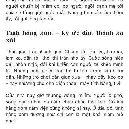
người chuẩn bị mâm cỗ, có người ngồi cạnh mẹ tôi
chia sẻ từng giọt nước mắt. Những tình cảm âm thầm
ấy, tôi ghi lòng tạc dạ.
Tình hàng xóm – ký ức dần thành xa
xôi
Thời gian trôi nhanh quá. Chúng tôi lớn lên, học xa,
làm xa, dần rời khỏi thị trấn nhỏ ấy. Cuộc sống hiện
đại, nhộn nhịp, đôi khi khiến con người ta khép mình
lại. Những buổi chiều con trẻ tụ tập trước sân hiếm
dần. Những trò chơi dân gian xưa – nhảy dây, kéo co
– nay nhường chỗ cho điện thoại, máy tính bảng, tivi.
Cửa nhà bây giờ thường đóng im ỉm. Người ở phố,
sống cạnh nhau cả năm chưa chắc biết tên. Có khi
hàng xóm nằm viện cũng không ai hay. Ở đâu đó, tình
hàng xóm dường như chỉ còn là một khái niệm mờ
nhạt.