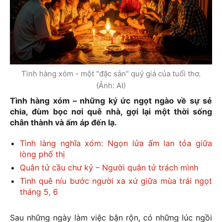
Tình hàng xóm - một "đặc sản" quý giá của tuổi thơ.
(Ảnh: AI)
Tình hàng xóm – những ký ức ngọt ngào về sự sẻ
chia, đùm bọc nơi quê nhà, gợi lại một thời sống
chân thành và ấm áp đến lạ.
Tình làng nghĩa xóm: Ngọn lửa ấm lan tỏa giữa
lòng phố thị
Quân tử cầu chư kỷ – Người quân tử trách mình
Tình quê níu bước người xa xứ giữa mùa trái ngọt
tháng 5, 6
Sau những ngày làm việc bận rộn, có những lúc ngồi