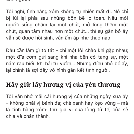
Tôi nghĩ, tình hàng xóm không tự nhiên mất đi. Nó chỉ
bị lùi lại phía sau những bộn bề lo toan. Nếu mỗi
người sống chậm lại một chút, mở lòng thêm một
chút, quan tâm nhau hơn một chút… thì sự gắn bó ấy
vẫn sẽ được hồi sinh, vẫn ấm áp như thuở nào.
Đâu cần làm gì to tát – chỉ một lời chào khi gặp nhau;
một đĩa cơm gửi sang khi nhà bên có tang sự, một
nắm rau biếu khi hái từ vườn… Những điều nhỏ bé ấy,
lại chính là sợi dây vô hình gắn kết tình người.
Hãy giữ lấy hương vị của yêu thương
Tôi vẫn nhớ mãi cái hương vị của những ngày xưa ấy
– không phải vị bánh đa; chè xanh hay kẹo vừng – mà
là tình hàng xóm: thứ gia vị của lòng tử tế; của sẻ
chia và chân thành.