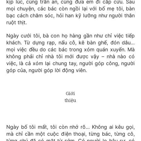
kịp lúc, cùng trấn an, cùng đưa em đi cấp cứu. Sau
mọi chuyện, các bác còn ngồi lại với bố mẹ tôi, bàn
bạc cách chăm sóc, hỏi han kỹ lưỡng như người thân
ruột thịt.
Ngày cưới tôi, bà con họ hàng gần như chỉ việc tiếp
khách. Từ dựng rạp, nấu cỗ, kê bàn ghế, đón dâu…
mọi việc đều do các bác trong xóm quán xuyến. Mà
không phải chỉ nhà tôi mới được vậy – nhà nào có
việc, là cả xóm lại chung tay, người góp công, người
góp của, người góp lời động viên.
Ngày bố tôi mất, tôi còn nhớ rõ… Không ai kêu gọi,
mà chỉ cần một cuộc điện thoại, từng bác, từng cô,
từng chú đã có mặt từ sớm. Có người lo hậu sự, có