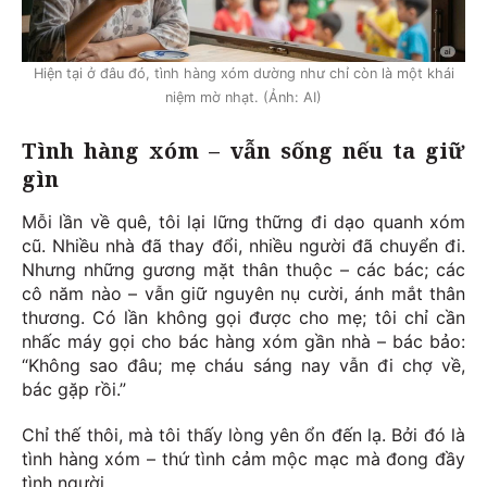
Hiện tại ở đâu đó, tình hàng xóm dường như chỉ còn là một khái
niệm mờ nhạt. (Ảnh: AI)
Tình hàng xóm – vẫn sống nếu ta giữ
gìn
Mỗi lần về quê, tôi lại lững thững đi dạo quanh xóm
cũ. Nhiều nhà đã thay đổi, nhiều người đã chuyển đi.
Nhưng những gương mặt thân thuộc – các bác; các
cô năm nào – vẫn giữ nguyên nụ cười, ánh mắt thân
thương. Có lần không gọi được cho mẹ; tôi chỉ cần
nhấc máy gọi cho bác hàng xóm gần nhà – bác bảo:
“Không sao đâu; mẹ cháu sáng nay vẫn đi chợ về,
bác gặp rồi.”
Chỉ thế thôi, mà tôi thấy lòng yên ổn đến lạ. Bởi đó là
tình hàng xóm – thứ tình cảm mộc mạc mà đong đầy
tình người.