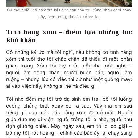
Cứ mỗi chiều cả đám trẻ lại ùa ra sân nhà tôi, cùng nhau chơi nhảy
dây, ném bóng, đá cầu. (Ảnh: AI)
Tình hàng xóm – điểm tựa những lúc
khó khăn
Có những ký ức mà tôi nghĩ, nếu không có tình hàng
xóm thì tuổi thơ tôi chắc chắn đã thiếu đi một phần
quan trọng. Xóm tôi tuy nhỏ, mỗi nhà một nghề –
người làm công nhân, người buôn bán, người làm
ruộng – nhưng lúc có việc thì cứ như một guồng máy:
ai vào việc nấy, không ai nề hà điều gì.
Tôi nhớ đêm mẹ tôi trở dạ sinh em trai, bố tôi luống
cuống chẳng biết xoay xở ra sao. Vậy mà chỉ sau
tiếng gõ cửa, các bác hàng xóm đã có mặt. Người
giúp đưa mẹ đi viện, người trông tôi ở nhà, người thu
dọn giường chiếu. Mấy ngày sau, em tôi bị co giật –
bố mẹ tôi hốt hoảng – chính các bác ấy lại chạy sang