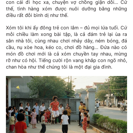
con cái đi học xa, chuyện vợ chồng giận dỗi… Cứ
thế, tình hàng xóm được nuôi dưỡng bằng những
điều rất đỗi bình dị như thế.
Xóm tôi khi ấy đông trẻ con lắm – đủ mọi lứa tuổi. Cứ
mỗi chiều làm xong bài tập, là cả đám trẻ lại ùa ra
sân nhà tôi, cùng nhau chơi nhảy dây, ném bóng, đá
cầu, nụ xòe hoa, kéo co, chơi đồ hàng… Đứa nào có
món đồ chơi mới là cả xóm chuyền tay nhau, mừng
rỡ như có hội. Tiếng cười rộn vang khắp con ngõ nhỏ,
chan hòa như thể chúng tôi là một đại gia đình.