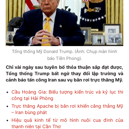
Tổng thống Mỹ Donald Trump. (Ảnh: Chụp màn hình
báo Tiền Phong).
Chỉ vài ngày sau tuyên bố thỏa thuận sắp đạt được,
Tổng thống Trump bất ngờ thay đổi lập trường và
cảnh báo tấn công Iran sau vụ bắn rơi trực thăng Mỹ.
Cầu Hoàng Gia: Biểu tượng kiến trúc và kỷ lục thi
công tại Hải Phòng
Trực thăng Apache bị bắn rơi khiến căng thẳng Mỹ
– Iran bùng phát
Hiệu quả kinh tế từ mô hình nuôi cua đinh của
thanh niên tại Cần Thơ