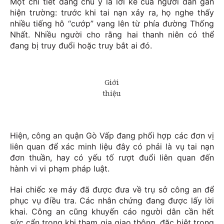
Một chi tiết đáng chú ý là lời kể của người dân gần
hiện trường: trước khi tai nạn xảy ra, họ nghe thấy
nhiều tiếng hô “cướp” vang lên từ phía đường Thống
Nhất. Nhiều người cho rằng hai thanh niên có thể
đang bị truy đuổi hoặc truy bắt ai đó.
Hiện, công an quận Gò Vấp đang phối hợp các đơn vị
liên quan để xác minh liệu đây có phải là vụ tai nạn
đơn thuần, hay có yếu tố rượt đuổi liên quan đến
hành vi vi phạm pháp luật.
Hai chiếc xe máy đã được đưa về trụ sở công an để
phục vụ điều tra. Các nhân chứng đang được lấy lời
khai. Công an cũng khuyến cáo người dân cần hết
sức cẩn trọng khi tham gia giao thông, đặc biệt trong