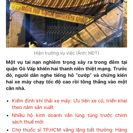
Hiện trường vụ việc (Ảnh: NĐT)
Một vụ tai nạn nghiêm trọng xảy ra trong đêm tại
quận Gò Vấp khiến hai thanh niên thiệt mạng. Trước
đó, người dân nghe tiếng hô “cướp” và chứng kiến
hai xe máy chạy tốc độ cao rồi tông thẳng vào một
căn nhà.
Kiểm định khí thải xe máy: Ưu tiên xe cũ, triển khai
theo năm sản xuất
Nhiều hộ kinh doanh vẫn lúng túng trước chính
sách thuế mới
Chợ thuốc sỉ TP.HCM vắng lặng bất thường: Hàng