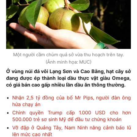
Một người cầm chùm quả sở vừa thu hoạch trên tay.
(Ảnh minh họa: MUC)
Ở vùng núi đá vôi Lạng Sơn và Cao Bằng, hạt cây sở
đang được ép thành loại dầu thực vật giàu Omega,
có giá bán cao gấp nhiều lần dầu ăn thông thường.
Nhận 2,5 tỷ đồng của bố Mr Pips, người đàn ông
hứa chạy án
Chính quyền Trump cấp 1.000 USD cho hơn
500.000 trẻ sơ sinh Mỹ để đầu tư chứng khoán
Vỡ đập ở Quảng Tây, Nam Ninh nâng cảnh báo lũ
lên mức cao nhất