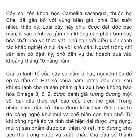
Cây sở, tên khoa học Camellia sasanqua, thuộc họ
Chè, đã gắn bó với vùng biên giới phía Bắc suốt
nhiều thập kỷ. Loài cây này chịu được đất dốc bạc
màu, ít sâu bệnh và gần như không cần phân bón hay
hóa chất bảo vệ thực vật, phù hợp với điều kiện canh
tác khắc nghiệt ở núi đá vôi khô cằn. Người trồng chỉ
cần làm cỏ định kỳ, chờ đến vụ thu hoạch quả vào
khoảng tháng 10 hằng năm.
Giá trị kinh tế của cây sở nằm ở hạt, nguyên liệu để
ép ra dầu sở. Hạt sở chứa hàm lượng dầu cao, sau
khi ép lạnh cho ra sản phẩm giàu axit béo không bão
hòa Omega 3, 6, 9, được đánh giá tương đương một
số loại dầu thực vật cao cấp trên thế giới. Trong
nhiều năm, dầu sở chưa được khai thác đúng giá trị
do công nghệ khử mùi và chế biến còn hạn chế. Từ
khi công nghệ ép và tinh chế hiện đại được ứng dụng,
mùi vị sản phẩm được cải thiện rõ rệt, mở đường cho
tiêu thụ trong nước và xuất khẩu. Giá dầu sở thành