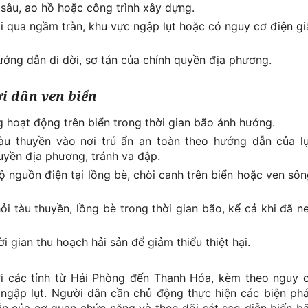
p sâu, ao hồ hoặc công trình xây dựng.
i qua ngầm tràn, khu vực ngập lụt hoặc có nguy cơ điện gi
ướng dẫn di dời, sơ tán của chính quyền địa phương.
i dân ven biển
g hoạt động trên biển trong thời gian bão ảnh hưởng.
àu thuyền vào nơi trú ẩn an toàn theo hướng dẫn của l
uyền địa phương, tránh va đập.
bộ nguồn điện tại lồng bè, chòi canh trên biển hoặc ven sôn
hỏi tàu thuyền, lồng bè trong thời gian bão, kể cả khi đã n
ời gian thu hoạch hải sản để giảm thiểu thiệt hại.
ới các tỉnh từ Hải Phòng đến Thanh Hóa, kèm theo nguy 
à ngập lụt. Người dân cần chủ động thực hiện các biện ph