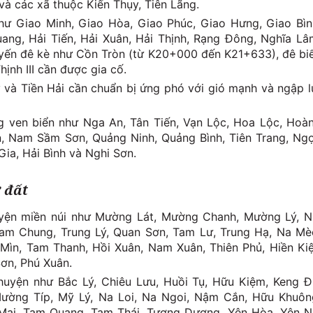
và các xã thuộc Kiến Thụy, Tiên Lãng.
như Giao Minh, Giao Hòa, Giao Phúc, Giao Hưng, Giao Bìn
ang, Hải Tiến, Hải Xuân, Hải Thịnh, Rạng Đông, Nghĩa Lâ
uyến đê kè như Cồn Tròn (từ K20+000 đến K21+633), đê bi
hịnh III cần được gia cố.
y và Tiền Hải cần chuẩn bị ứng phó với gió mạnh và ngập l
g ven biển như Nga An, Tân Tiến, Vạn Lộc, Hoa Lộc, Hoà
, Nam Sầm Sơn, Quảng Ninh, Quảng Bình, Tiên Trang, Ng
Gia, Hải Bình và Nghi Sơn.
ở đất
uyện miền núi như Mường Lát, Mường Chanh, Mường Lý, N
Tam Chung, Trung Lý, Quan Sơn, Tam Lư, Trung Hạ, Na Mè
Mìn, Tam Thanh, Hồi Xuân, Nam Xuân, Thiên Phủ, Hiền Kiệ
Sơn, Phú Xuân.
huyện như Bắc Lý, Chiêu Lưu, Huồi Tụ, Hữu Kiệm, Keng Đ
ờng Típ, Mỹ Lý, Na Loi, Na Ngoi, Nậm Cắn, Hữu Khuôn
Mai, Tam Quang, Tam Thái, Tương Dương, Yên Hòa, Yên N