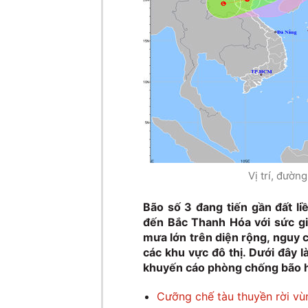
Vị trí, đườn
Bão số 3 đang tiến gần đất li
đến Bắc Thanh Hóa với sức gi
mưa lớn trên diện rộng, nguy cơ
các khu vực đô thị. Dưới đây là
khuyến cáo phòng chống bão h
Cưỡng chế tàu thuyền rời vù