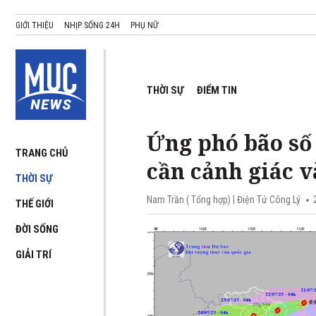
GIỚI THIỆU
NHỊP SỐNG 24H
PHỤ NỮ
THỜI SỰ
ĐIỂM TIN
Ứng phó bão số
TRANG CHỦ
cần cảnh giác 
THỜI SỰ
Nam Trần ( Tổng hợp)
| Điện Tử Công Lý
THẾ GIỚI
ĐỜI SỐNG
GIẢI TRÍ