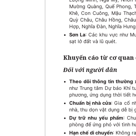
Mường Quàng, Quế Phong, Th
Khê, Con Cuông, Mậu Thạch
Quỳ Châu, Châu Hồng, Châ
Hợp, Nghĩa Đàn, Nghĩa Hưng,
Sơn La
: Các khu vực như M
sạt lở đất và lũ quét.
Khuyến cáo từ cơ quan
Đối với người dân
Theo dõi thông tin thường
như Trung tâm Dự báo Khí tư
phương, ứng dụng thời tiết 
Chuẩn bị nhà cửa
: Gia cố n
nhà, thu dọn vật dụng dễ bị 
Dự trữ nhu yếu phẩm
: Ch
phòng để ứng phó với tình h
Hạn chế di chuyển
: Không r