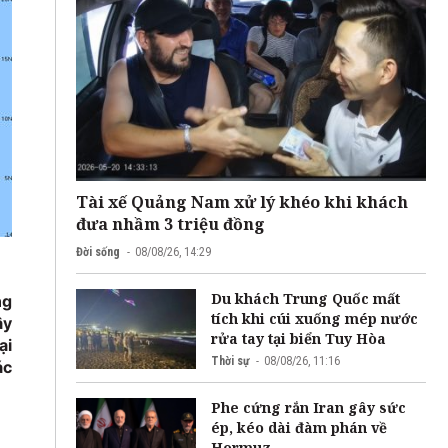
Tài xế Quảng Nam xử lý khéo khi khách
đưa nhầm 3 triệu đồng
Đời sống
08/08/26, 14:29
Du khách Trung Quốc mất
ng
tích khi cúi xuống mép nước
ây
rửa tay tại biển Tuy Hòa
ại
Thời sự
08/08/26, 11:16
ác
Phe cứng rắn Iran gây sức
ép, kéo dài đàm phán về
Hormuz