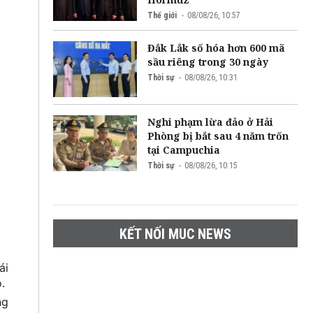
Thế giới
08/08/26, 10:57
Đắk Lắk số hóa hơn 600 mã
sầu riêng trong 30 ngày
Thời sự
08/08/26, 10:31
Nghi phạm lừa đảo ở Hải
Phòng bị bắt sau 4 năm trốn
tại Campuchia
Thời sự
08/08/26, 10:15
KẾT NỐI MUC NEWS
ái
.
ng