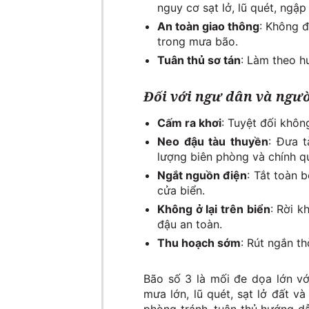
nguy cơ sạt lở, lũ quét, ngậ
An toàn giao thông
: Không đ
trong mưa bão.
Tuân thủ sơ tán
: Làm theo h
Đối với ngư dân và ngườ
Cấm ra khơi
: Tuyệt đối khôn
Neo đậu tàu thuyền
: Đưa t
lượng biên phòng và chính q
Ngắt nguồn điện
: Tắt toàn 
cửa biển.
Không ở lại trên biển
: Rời k
đậu an toàn.
Thu hoạch sớm
: Rút ngắn th
Bão số 3 là mối đe dọa lớn v
mưa lớn, lũ quét, sạt lở đất v