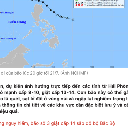
g đi của bão lúc 20 giờ tối 21/7. (Ảnh NCHMF)
ền, dự kiến ảnh hưởng trực tiếp đến các tỉnh từ Hải Phò
ó mạnh cấp 9-10, giật cấp 13-14. Cơn bão này có thể g
 lũ quét, sạt lở đất ở vùng núi và ngập lụt nghiêm trọng t
 thông tin chi tiết về các khu vực cần đặc biệt lưu ý và c
iệu quả.
ng nguy hiểm, bão số 3 giật cấp 14 sắp đổ bộ Bắc Bộ