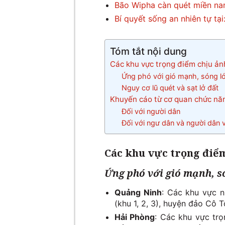
Bão Wipha càn quét miền na
Bí quyết sống an nhiên tự tạ
Tóm tắt nội dung
Các khu vực trọng điểm chịu ản
Ứng phó với gió mạnh, sóng l
Nguy cơ lũ quét và sạt lở đất
Khuyến cáo từ cơ quan chức nă
Đối với người dân
Đối với ngư dân và người dân 
Các khu vực trọng điểm
Ứ
ng ph
ó với gió mạnh, 
Quảng Ninh
: Các khu vực 
(khu 1, 2, 3), huyện đảo Cô
Hải Phòng
: Các khu vực tr