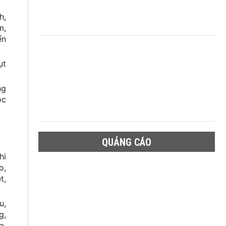
h,
m,
ển
ụt
ng
ọc
QUẢNG CÁO
hi
o,
t,
u,
g,
a,