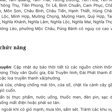
ông Thụ, Tiền Phong, Tri Lễ, Bình Chuẩn, Cam Phục, Ch
, Môn Sơn, Châu Bình, Châu Tiến, Hạnh Thiết, Hùng Châ
u Lộc, Minh Hợp, Mường Chọng, Mường Ham, Quỳ Hợp, T
 Nghĩa Khánh, Nghĩa Lâm, Nghĩa Lộc, Nghĩa Mai, Nghĩa Thọ
ường Lèo, phường Mộc Châu, Púng Bánh có nguy cơ cao 
 chức năng
 xuyên
: Cập nhật dự báo thời tiết từ các nguồn chính thố
ợng Thủy văn Quốc gia, Đài Truyền hình, Đài Phát thanh đ
hoặc loa truyền thanh xã/phường.
hà cửa, chằng chống mái tôn, cửa sổ, chặt tỉa cành cây g
gió cuốn.
uẩn bị thực phẩm, nước uống, thuốc men, đèn pin, sạc 
uống mất điện hoặc phải sơ tán.
a ngoài khi có gió mạnh, mưa lớn, sấm sét. Tránh các khu v