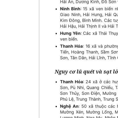
Hải An, Dương Kinh, Đồ Sơn 
Ninh Bình
: 15 xã ven biển 
Giao Ninh, Hải Hưng, Hải Qu
Kim Đông, Bình Minh. Các t
Hải Hậu, Hải Thịnh II và Hải T
Hưng Yên
: Các xã Thái Thụ
ven biển.
Thanh Hóa
: 16 xã và phườn
Tiến, Hoàng Thanh, Sầm Sơn
Sơn, Tân Dân, Hải Lĩnh, Tĩnh 
Nguy cơ lũ quét và sạt l
Thanh Hóa
: 24 xã ở các h
Sơn, Pù Nhi, Quang Chiểu, 
Sơn Thủy, Sơn Điện, Mường 
Phú Lệ, Trung Thành, Trung 
Nghệ An
: 50 xã thuộc các 
Mường Xén, Mường Lống, Mư
Lượng Minh, Nga My, Nhôn 