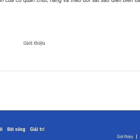
ẫn của cơ quan chức năng và theo dõi sát sao diễn biến b
ới
Đời sống
Giải trí
Giới thiệu