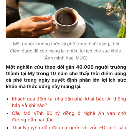
Một người thưởng thức cà phê trong buổi sáng, thời
điểm được đề cập mang lại nhiều lợi ích cho sức khỏe.
(Ảnh minh họa: MUC).
Một nghiên cứu theo dõi gần 40.000 người trưởng
thành tại Mỹ trong 10 năm cho thấy thời điểm uống
cà phê trong ngày quyết định phần lớn lợi ích sức
khỏe mà thức uống này mang lại.
Khách qua đêm tại nhà dân phải khai báo: Ai thông
báo và khi nào?
Cầu Mô Vĩnh 80 tỷ đồng ở Nghệ An vẫn chờ
đường dẫn hai đầu
Thái Nguyên dẫn đầu cả nước về vốn FDI mới sáu