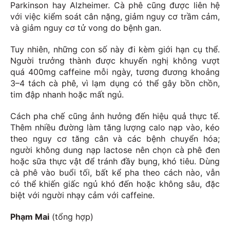
Parkinson hay Alzheimer. Cà phê cũng được liên hệ
với việc kiểm soát cân nặng, giảm nguy cơ trầm cảm,
và giảm nguy cơ tử vong do bệnh gan.
Tuy nhiên, những con số này đi kèm giới hạn cụ thể.
Người trưởng thành được khuyến nghị không vượt
quá 400mg caffeine mỗi ngày, tương đương khoảng
3–4 tách cà phê, vì lạm dụng có thể gây bồn chồn,
tim đập nhanh hoặc mất ngủ.
Cách pha chế cũng ảnh hưởng đến hiệu quả thực tế.
Thêm nhiều đường làm tăng lượng calo nạp vào, kéo
theo nguy cơ tăng cân và các bệnh chuyển hóa;
người không dung nạp lactose nên chọn cà phê đen
hoặc sữa thực vật để tránh đầy bụng, khó tiêu. Dùng
cà phê vào buổi tối, bất kể pha theo cách nào, vẫn
có thể khiến giấc ngủ khó đến hoặc không sâu, đặc
biệt với người nhạy cảm với caffeine.
Phạm Mai
(tổng hợp)