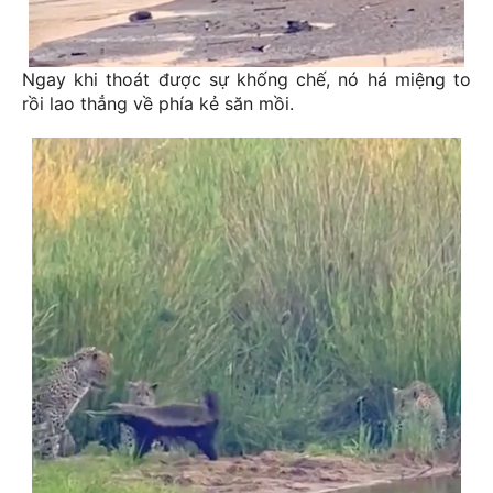
Ngay khi thoát được sự khống chế, nó há miệng to
rồi lao thẳng về phía kẻ săn mồi.