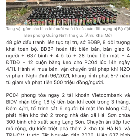
Tang vật gồm các bình khí cười và ô tô của các đối tượng bị Bộ đội
Biên phòng Quảng Ninh thu giữ. (Ảnh: Khai Mở)
48 giờ đấu tranh liên tục tại trụ sở BĐBP, 8 đối tượng
khai toàn bộ. BĐBP hoàn tất biên bản, bàn giao 8
người + 637 bình + 4 ô tô + 28 triệu tiền mặt + 4
ĐTDĐ + 12 cuộn băng keo cho PC04 lúc 14h ngày
4/11. Hành vi mua bán, vận chuyển trái phép khí N2O
vi phạm Nghị định 96/2021, khung hình phạt 5-7 năm
tù giam và phạt tiền 500 triệu đồng/người.
PC04 phong tỏa ngay 2 tài khoản Vietcombank và
BIDV nhận tổng 1,8 tỷ tiền bán khí cười trong 3 tháng.
Đêm 4/11, tổ trinh sát 6 người bí mật lên Móng Cái,
phát hiện kho thứ 2 trong nhà dân xã Hải Sơn chứa
300 bình chờ xuất sang Lạng Sơn. Chuyên án tiếp tục
mở rộng, dự kiến triệt phá thêm 2 kho tại Hà Nội và
TP.HCM trước Tết Nguyên đán 2026. Hiện 637 bình