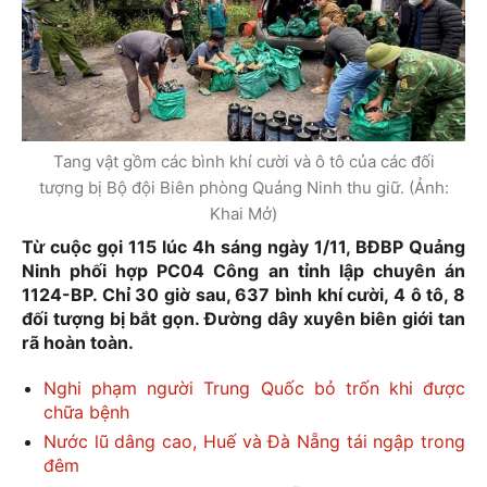
Tang vật gồm các bình khí cười và ô tô của các đối
tượng bị Bộ đội Biên phòng Quảng Ninh thu giữ. (Ảnh:
Khai Mở)
Từ cuộc gọi 115 lúc 4h sáng ngày 1/11, BĐBP Quảng
Ninh phối hợp PC04 Công an tỉnh lập chuyên án
1124-BP. Chỉ 30 giờ sau, 637 bình khí cười, 4 ô tô, 8
đối tượng bị bắt gọn. Đường dây xuyên biên giới tan
rã hoàn toàn.
Nghi phạm người Trung Quốc bỏ trốn khi được
chữa bệnh
Nước lũ dâng cao, Huế và Đà Nẵng tái ngập trong
đêm