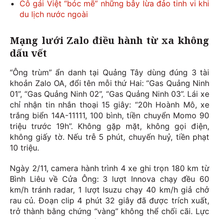
Cô gái Việt “bóc mẽ” những bẫy lừa đảo tinh vi khi
du lịch nước ngoài
Mạng lưới Zalo điều hành từ xa không
dấu vết
“Ông trùm” ẩn danh tại Quảng Tây dùng đúng 3 tài
khoản Zalo OA, đổi tên mỗi thứ Hai: “Gas Quảng Ninh
01”, “Gas Quảng Ninh 02”, “Gas Quảng Ninh 03”. Lái xe
chỉ nhận tin nhắn thoại 15 giây: “20h Hoành Mô, xe
trắng biển 14A-11111, 100 bình, tiền chuyển Momo 90
triệu trước 19h”. Không gặp mặt, không gọi điện,
không giấy tờ. Nếu trễ 5 phút, chuyến huỷ, tiền phạt
10 triệu.
Ngày 2/11, camera hành trình 4 xe ghi trọn 180 km từ
Bình Liêu về Cửa Ông: 3 lượt Innova chạy đều 60
km/h tránh radar, 1 lượt Isuzu chạy 40 km/h giả chở
rau củ. Đoạn clip 4 phút 32 giây đã được trích xuất,
trở thành bằng chứng “vàng” không thể chối cãi. Lực