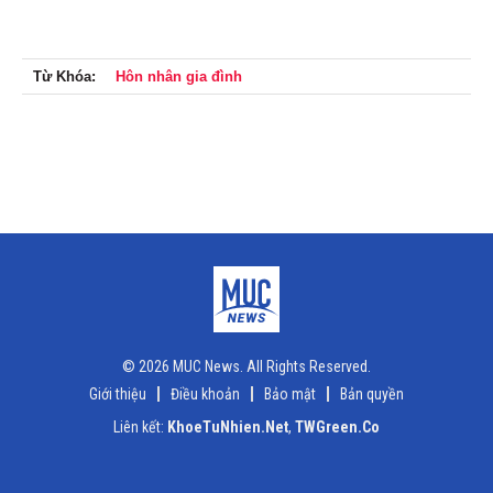
Từ Khóa:
Hôn nhân gia đình
© 2026 MUC News. All Rights Reserved.
Giới thiệu
Điều khoản
Bảo mật
Bản quyền
Liên kết:
KhoeTuNhien.Net
,
TWGreen.Co
x