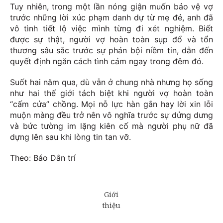
Tuy nhiên, trong một lần nóng giận muốn bảo vệ vợ
trước những lời xúc phạm danh dự từ mẹ đẻ, anh đã
vô tình tiết lộ việc mình từng đi xét nghiệm. Biết
được sự thật, người vợ hoàn toàn sụp đổ và tổn
thương sâu sắc trước sự phản bội niềm tin, dẫn đến
quyết định ngăn cách tình cảm ngay trong đêm đó.
Suốt hai năm qua, dù vẫn ở chung nhà nhưng họ sống
như hai thế giới tách biệt khi người vợ hoàn toàn
“cấm cửa” chồng. Mọi nỗ lực hàn gắn hay lời xin lỗi
muộn màng đều trở nên vô nghĩa trước sự dửng dưng
và bức tường im lặng kiên cố mà người phụ nữ đã
dựng lên sau khi lòng tin tan vỡ.
Theo: Báo Dân trí