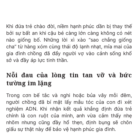
Khi đứa trẻ chào đời, niềm hạnh phúc dần bị thay thế
bởi sự bất an khi cậu bé càng lớn càng không có nét
nào giống bố. Những lời xì xào “sao chẳng giống
cha” từ hàng xóm cùng thái độ lạnh nhạt, mỉa mai của
gia đình chồng đã đẩy người vợ vào cảnh sống khổ
sở và đầy áp lực tinh thần.
Nỗi đau của lòng tin tan vỡ và bức
tường im lặng
Trong cơn bế tắc và nghi hoặc bủa vây mỗi đêm,
người chồng đã bí mật lấy mẫu tóc của con đi xét
nghiệm ADN. Khi nhận kết quả khẳng định đứa trẻ
chính là con ruột của mình, anh vừa cảm thấy nhẹ
nhõm nhưng cũng đầy hổ thẹn, định bụng sẽ chôn
giấu sự thật này để bảo vệ hạnh phúc gia đình.