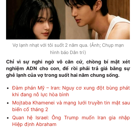
Vợ lạnh nhạt với tôi suốt 2 năm qua. (Ảnh; Chụp mạn
hình báo Dân trí)
Chỉ vì sự nghi ngờ vô căn cứ, chồng bí mật xét
nghiệm ADN cho con, để rồi phải trả giá bằng sự
ghẻ lạnh của vợ trong suốt hai năm chung sống.
Đàm phán Mỹ – Iran: Nguy cơ xung đột bùng phát
khi đang nỗ lực hòa bình
Mojtaba Khamenei và mạng lưới truyền tin mật sau
biến cố tháng 2
Quan hệ Israel: Ông Trump muốn Iran gia nhập
Hiệp định Abraham