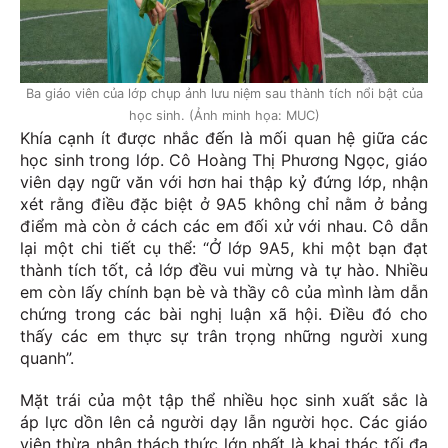
Ba giáo viên của lớp chụp ảnh lưu niệm sau thành tích nổi bật của
học sinh. (Ảnh minh họa: MUC)
Khía cạnh ít được nhắc đến là mối quan hệ giữa các
học sinh trong lớp. Cô Hoàng Thị Phương Ngọc, giáo
viên dạy ngữ văn với hơn hai thập kỷ đứng lớp, nhận
xét rằng điều đặc biệt ở 9A5 không chỉ nằm ở bảng
điểm mà còn ở cách các em đối xử với nhau. Cô dẫn
lại một chi tiết cụ thể: “Ở lớp 9A5, khi một bạn đạt
thành tích tốt, cả lớp đều vui mừng và tự hào. Nhiều
em còn lấy chính bạn bè và thầy cô của mình làm dẫn
chứng trong các bài nghị luận xã hội. Điều đó cho
thấy các em thực sự trân trọng những người xung
quanh”.
Mặt trái của một tập thể nhiều học sinh xuất sắc là
áp lực dồn lên cả người dạy lẫn người học. Các giáo
viên thừa nhận thách thức lớn nhất là khai thác tối đa