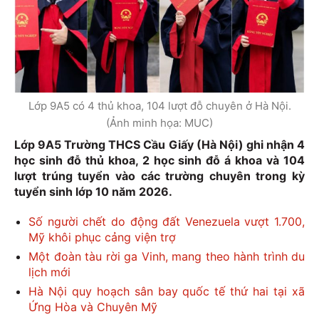
Lớp 9A5 có 4 thủ khoa, 104 lượt đỗ chuyên ở Hà Nội.
(Ảnh minh họa: MUC)
Lớp 9A5 Trường THCS Cầu Giấy (Hà Nội) ghi nhận 4
học sinh đỗ thủ khoa, 2 học sinh đỗ á khoa và 104
lượt trúng tuyển vào các trường chuyên trong kỳ
tuyển sinh lớp 10 năm 2026.
Số người chết do động đất Venezuela vượt 1.700,
Mỹ khôi phục cảng viện trợ
Một đoàn tàu rời ga Vinh, mang theo hành trình du
lịch mới
Hà Nội quy hoạch sân bay quốc tế thứ hai tại xã
Ứng Hòa và Chuyên Mỹ