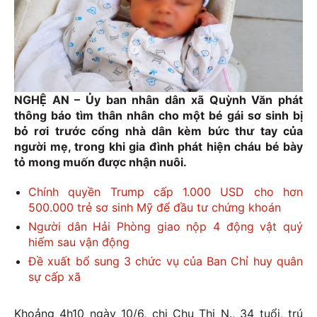
NGHỆ AN – Ủy ban nhân dân xã Quỳnh Văn phát
thông báo tìm thân nhân cho một bé gái sơ sinh bị
bỏ rơi trước cổng nhà dân kèm bức thư tay của
người mẹ, trong khi gia đình phát hiện cháu bé bày
tỏ mong muốn được nhận nuôi.
Chính quyền Trump cấp 1.000 USD cho hơn
500.000 trẻ sơ sinh Mỹ để đầu tư chứng khoán
Người dân Hải Phòng giao nộp 4 động vật quý
hiếm sau vận động
Đề xuất bổ sung 3 chức vụ của Ban Chỉ huy quân
sự cấp xã
Khoảng 4h10 ngày 10/6, chị Chu Thị N., 34 tuổi, trú