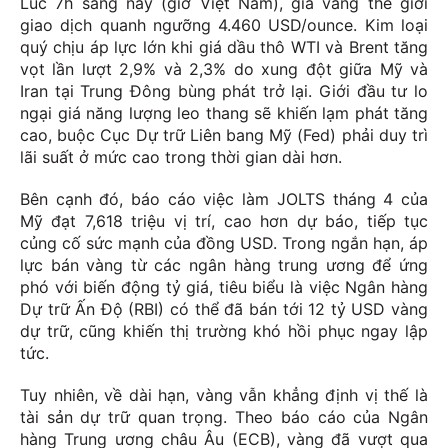
Lúc 7h sáng nay (giờ Việt Nam), giá vàng thế giới
giao dịch quanh ngưỡng 4.460 USD/ounce. Kim loại
quý chịu áp lực lớn khi giá dầu thô WTI và Brent tăng
vọt lần lượt 2,9% và 2,3% do xung đột giữa Mỹ và
Iran tại Trung Đông bùng phát trở lại. Giới đầu tư lo
ngại giá năng lượng leo thang sẽ khiến lạm phát tăng
cao, buộc Cục Dự trữ Liên bang Mỹ (Fed) phải duy trì
lãi suất ở mức cao trong thời gian dài hơn.
Bên cạnh đó, báo cáo việc làm JOLTS tháng 4 của
Mỹ đạt 7,618 triệu vị trí, cao hơn dự báo, tiếp tục
củng cố sức mạnh của đồng USD. Trong ngắn hạn, áp
lực bán vàng từ các ngân hàng trung ương để ứng
phó với biến động tỷ giá, tiêu biểu là việc Ngân hàng
Dự trữ Ấn Độ (RBI) có thể đã bán tới 12 tỷ USD vàng
dự trữ, cũng khiến thị trường khó hồi phục ngay lập
tức.
Tuy nhiên, về dài hạn, vàng vẫn khẳng định vị thế là
tài sản dự trữ quan trọng. Theo báo cáo của Ngân
hàng Trung ương châu Âu (ECB), vàng đã vượt qua