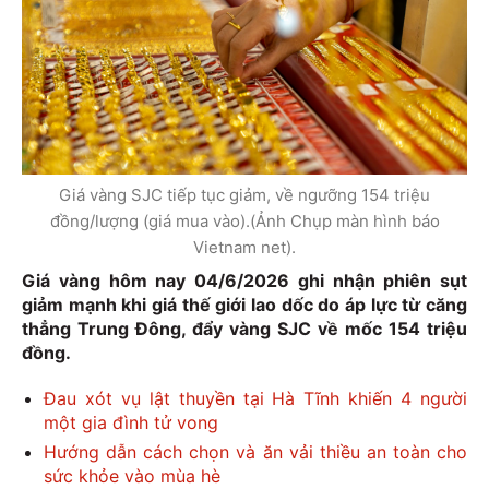
Giá vàng SJC tiếp tục giảm, về ngưỡng 154 triệu
đồng/lượng (giá mua vào).(Ảnh Chụp màn hình báo
Vietnam net).
Giá vàng hôm nay 04/6/2026 ghi nhận phiên sụt
giảm mạnh khi giá thế giới lao dốc do áp lực từ căng
thẳng Trung Đông, đẩy vàng SJC về mốc 154 triệu
đồng.
Đau xót vụ lật thuyền tại Hà Tĩnh khiến 4 người
một gia đình tử vong
Hướng dẫn cách chọn và ăn vải thiều an toàn cho
sức khỏe vào mùa hè