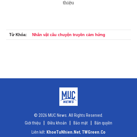
Từ Khóa:
Nhân vật câu chuyện truyền cảm hứng
© 2026 MUC News. All Rights Reserved.
Giới thiệu
Điều khoản
Bảo mật
Bản quyền
Liên kết:
KhoeTuNhien.Net
,
TWGreen.Co