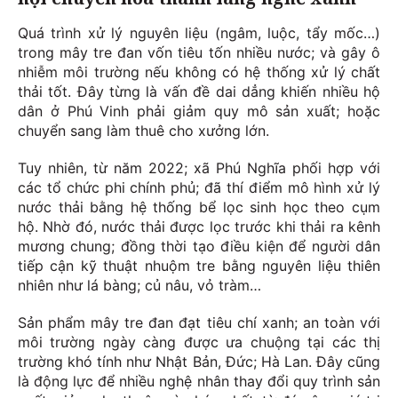
Quá trình xử lý nguyên liệu (ngâm, luộc, tẩy mốc…)
trong mây tre đan vốn tiêu tốn nhiều nước; và gây ô
nhiễm môi trường nếu không có hệ thống xử lý chất
thải tốt. Đây từng là vấn đề dai dẳng khiến nhiều hộ
dân ở Phú Vinh phải giảm quy mô sản xuất; hoặc
chuyển sang làm thuê cho xưởng lớn.
Tuy nhiên, từ năm 2022; xã Phú Nghĩa phối hợp với
các tổ chức phi chính phủ; đã thí điểm mô hình xử lý
nước thải bằng hệ thống bể lọc sinh học theo cụm
hộ. Nhờ đó, nước thải được lọc trước khi thải ra kênh
mương chung; đồng thời tạo điều kiện để người dân
tiếp cận kỹ thuật nhuộm tre bằng nguyên liệu thiên
nhiên như lá bàng; củ nâu, vỏ tràm…
Sản phẩm mây tre đan đạt tiêu chí xanh; an toàn với
môi trường ngày càng được ưa chuộng tại các thị
trường khó tính như Nhật Bản, Đức; Hà Lan. Đây cũng
là động lực để nhiều nghệ nhân thay đổi quy trình sản