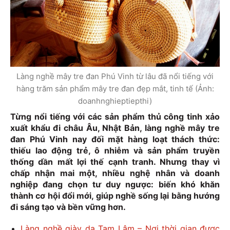
Làng nghề mây tre đan Phú Vinh từ lâu đã nổi tiếng với
hàng trăm sản phẩm mây tre đan đẹp mắt, tinh tế (Ảnh:
doanhnghieptiepthi)
Từng nổi tiếng với các sản phẩm thủ công tinh xảo
xuất khẩu đi châu Âu, Nhật Bản, làng nghề mây tre
đan Phú Vinh nay đối mặt hàng loạt thách thức:
thiếu lao động trẻ, ô nhiễm và sản phẩm truyền
thống dần mất lợi thế cạnh tranh. Nhưng thay vì
chấp nhận mai một, nhiều nghệ nhân và doanh
nghiệp đang chọn tư duy ngược: biến khó khăn
thành cơ hội đổi mới, giúp nghề sống lại bằng hướng
đi sáng tạo và bền vững hơn.
Làng nghề giày da Tam Lâm – Nơi thời gian được