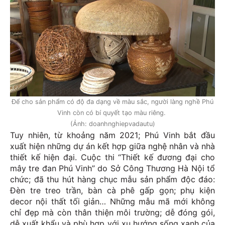
Để cho sản phẩm có độ đa dạng về màu sắc, người làng nghề Phú
Vinh còn có bí quyết tạo màu riêng.
(Ảnh: doanhnghiepvadautu)
Tuy nhiên, từ khoảng năm 2021; Phú Vinh bắt đầu
xuất hiện những dự án kết hợp giữa nghệ nhân và nhà
thiết kế hiện đại. Cuộc thi “Thiết kế đương đại cho
mây tre đan Phú Vinh” do Sở Công Thương Hà Nội tổ
chức; đã thu hút hàng chục mẫu sản phẩm độc đáo:
Đèn tre treo trần, bàn cà phê gấp gọn; phụ kiện
decor nội thất tối giản… Những mẫu mã mới không
chỉ đẹp mà còn thân thiện môi trường; dễ đóng gói,
dễ xuất khẩu và phù hợp với xu hướng sống xanh của