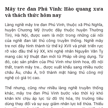
Mây tre đan Phú Vinh: Hào quang xưa
và thách thức hôm nay
Làng nghề mây tre đan Phú Vinh, thuộc xã Phú Nghĩa,
huyện Chương Mỹ (trước đây thuộc huyện Thường
Tín), Hà Nội, được xem là một trong những cái nôi
của nghề đan lát thủ công truyền thống. Nghề mây
tre nơi đây hình thành từ thế kỷ XVII và phát triển rực
rỡ vào đầu thế kỷ XX, khi nghệ nhân Nguyễn Văn Tỵ
mang các kỹ thuật đan mới từ Pháp về ứng dụng. Từ
đó, các sản phẩm của Phú Vinh như bình hoa, đồ nội
thất, tranh mây tre… được xuất khẩu sang nhiều nước
châu Âu, châu Á, trở thành mặt hàng thủ công mỹ
nghệ có giá trị cao.
Thế nhưng, cũng như nhiều làng nghề truyền thống
khác, mây tre đan Phú Vinh bước vào thời kỳ khó
khăn khi chịu áp lực từ đô thị hóa, thị trường tiêu
dùng thay đổi và sự suy giảm nhân lực kế thừa. Thiếu