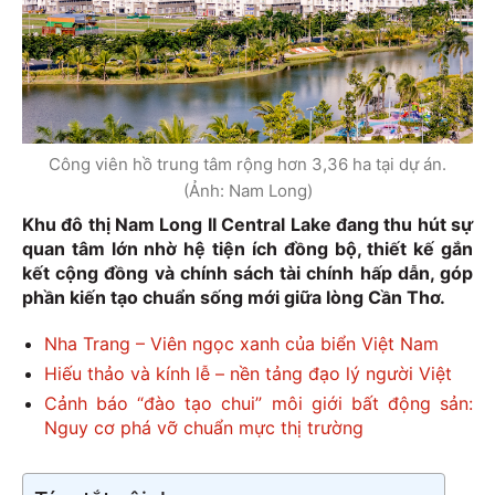
Công viên hồ trung tâm rộng hơn 3,36 ha tại dự án.
(Ảnh: Nam Long)
Khu đô thị Nam Long II Central Lake đang thu hút sự
quan tâm lớn nhờ hệ tiện ích đồng bộ, thiết kế gắn
kết cộng đồng và chính sách tài chính hấp dẫn, góp
phần kiến tạo chuẩn sống mới giữa lòng Cần Thơ.
Nha Trang – Viên ngọc xanh của biển Việt Nam
Hiếu thảo và kính lễ – nền tảng đạo lý người Việt
Cảnh báo “đào tạo chui” môi giới bất động sản:
Nguy cơ phá vỡ chuẩn mực thị trường