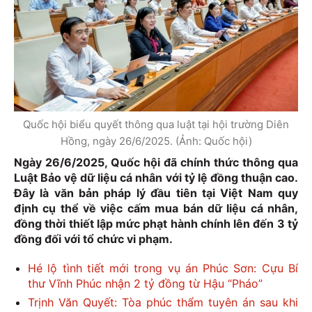
Quốc hội biểu quyết thông qua luật tại hội trường Diên
Hồng, ngày 26/6/2025. (Ảnh: Quốc hội)
Ngày 26/6/2025, Quốc hội đã chính thức thông qua
Luật Bảo vệ dữ liệu cá nhân
với tỷ lệ đồng thuận cao.
Đây là văn bản pháp lý đầu tiên tại Việt Nam quy
định cụ thể về việc cấm mua bán dữ liệu cá nhân,
đồng thời thiết lập mức phạt hành chính lên đến 3 tỷ
đồng đối với tổ chức vi phạm.
Hé lộ tình tiết mới trong vụ án Phúc Sơn: Cựu Bí
thư Vĩnh Phúc nhận 2 tỷ đồng từ Hậu “Pháo”
Trịnh Văn Quyết: Tòa phúc thẩm tuyên án sau khi