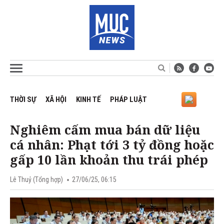
THỜI SỰ
XÃ HỘI
KINH TẾ
PHÁP LUẬT
Nghiêm cấm mua bán dữ liệu
cá nhân: Phạt tới 3 tỷ đồng hoặc
gấp 10 lần khoản thu trái phép
Lê Thuỷ (Tổng hợp)
27/06/25, 06:15