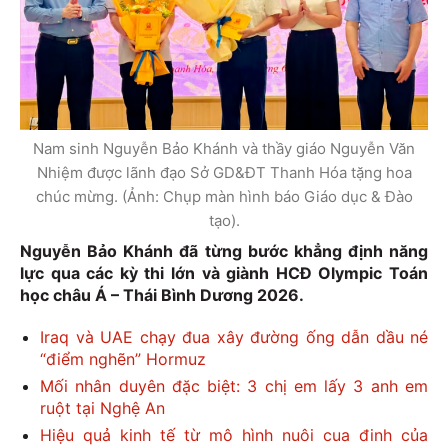
Nam sinh Nguyễn Bảo Khánh và thầy giáo Nguyễn Văn
Nhiệm được lãnh đạo Sở GD&ĐT Thanh Hóa tặng hoa
chúc mừng. (Ảnh: Chụp màn hình báo Giáo dục & Đào
tạo).
Nguyễn Bảo Khánh đã từng bước khẳng định năng
lực qua các kỳ thi lớn và giành HCĐ Olympic Toán
học châu Á – Thái Bình Dương 2026.
Iraq và UAE chạy đua xây đường ống dẫn dầu né
“điểm nghẽn” Hormuz
Mối nhân duyên đặc biệt: 3 chị em lấy 3 anh em
ruột tại Nghệ An
Hiệu quả kinh tế từ mô hình nuôi cua đinh của