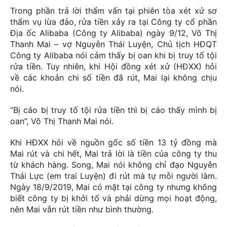
Trong phần trả lời thẩm vấn tại phiên tòa xét xử sơ
thẩm vụ lừa đảo, rửa tiền xảy ra tại Công ty cổ phần
Địa ốc Alibaba (Công ty Alibaba) ngày 9/12, Võ Thị
Thanh Mai – vợ Nguyễn Thái Luyện, Chủ tịch HĐQT
Công ty Alibaba nói cảm thấy bị oan khi bị truy tố tội
rửa tiền. Tuy nhiên, khi Hội đồng xét xử (HĐXX) hỏi
về các khoản chi số tiền đã rút, Mai lại không chịu
nói.
“Bị cáo bị truy tố tội rửa tiền thì bị cáo thấy mình bị
oan”, Võ Thị Thanh Mai nói.
Khi HĐXX hỏi về nguồn gốc số tiền 13 tỷ đồng mà
Mai rút và chi hết, Mai trả lời là tiền của công ty thu
từ khách hàng. Song, Mai nói không chỉ đạo Nguyễn
Thái Lực (em trai Luyện) đi rút mà tự mỗi người làm.
Ngày 18/9/2019, Mai có mặt tại công ty nhưng không
biết công ty bị khởi tố và phải dừng mọi hoạt động,
nên Mai vẫn rút tiền như bình thường.