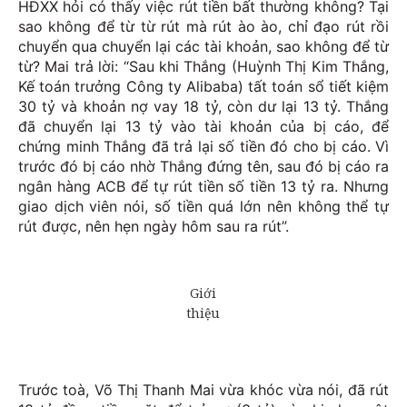
HĐXX hỏi có thấy việc rút tiền bất thường không? Tại
sao không để từ từ rút mà rút ào ào, chỉ đạo rút rồi
chuyển qua chuyển lại các tài khoản, sao không để từ
từ? Mai trả lời: “Sau khi Thắng (Huỳnh Thị Kim Thắng,
Kế toán trưởng Công ty Alibaba) tất toán sổ tiết kiệm
30 tỷ và khoản nợ vay 18 tỷ, còn dư lại 13 tỷ. Thắng
đã chuyển lại 13 tỷ vào tài khoản của bị cáo, để
chứng minh Thắng đã trả lại số tiền đó cho bị cáo. Vì
trước đó bị cáo nhờ Thắng đứng tên, sau đó bị cáo ra
ngân hàng ACB để tự rút tiền số tiền 13 tỷ ra. Nhưng
giao dịch viên nói, số tiền quá lớn nên không thể tự
rút được, nên hẹn ngày hôm sau ra rút”.
Trước toà, Võ Thị Thanh Mai vừa khóc vừa nói, đã rút