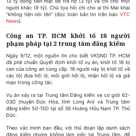
13 tỷ đồng tiền mặt để trả nợ (3 tỷ) và chi cho một
người khác (9 tỷ). Chủ tọa hỏi chi cho ai thì Mai khai
“không tiện nói tên” (đọc toàn bản tin trên báo
VTC
News
).
Công an TP. HCM khởi tố 18 người
phạm pháp tại 2 trung tâm đăng kiểm
Ngày 9/12, một nguồn tin cho biết VKSND TP. HCM
đã phê chuẩn Quyết định khởi tố vụ án, khởi tố 18 bị
can của công an cùng cấp. 18 người này bị khởi tố về
các tội đưa hối lộ, môi giới hối lộ, nhận hối lộ và giả
mạo trong công tác.
Vụ án xảy ra tại Trung tâm Đăng kiểm xe cơ giới 62-
03D (huyện Đức Hòa, tỉnh Long An) và Trung tâm
đăng kiểm 50-15D tại số 36 Hoàng Hữu Nam TP. Thủ
Đức.
Theo xác minh ban đầu, với thủ đoạn lập danh sách
đăng kiểm nhưng không làm việc tại Trung tâm, để