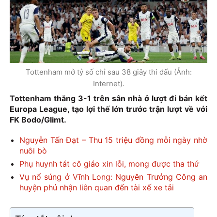
Tottenham mở tỷ số chỉ sau 38 giây thi đấu (Ảnh:
Internet).
Tottenham thắng 3-1 trên sân nhà ở lượt đi bán kết
Europa League, tạo lợi thế lớn trước trận lượt về với
FK Bodo/Glimt.
Nguyễn Tấn Đạt – Thu 15 triệu đồng mỗi ngày nhờ
nuôi bò
Phụ huynh tát cô giáo xin lỗi, mong được tha thứ
Vụ nổ súng ở Vĩnh Long: Nguyên Trưởng Công an
huyện phủ nhận liên quan đến tài xế xe tải