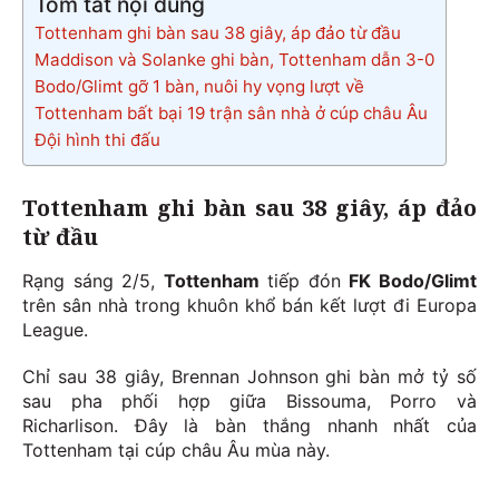
Tóm tắt nội dung
Tottenham ghi bàn sau 38 giây, áp đảo từ đầu
Maddison và Solanke ghi bàn, Tottenham dẫn 3-0
Bodo/Glimt gỡ 1 bàn, nuôi hy vọng lượt về
Tottenham bất bại 19 trận sân nhà ở cúp châu Âu
Đội hình thi đấu
Tottenham ghi bàn sau 38 giây, áp đảo
từ đầu
Rạng sáng 2/5,
Tottenham
tiếp đón
FK Bodo/Glimt
trên sân nhà trong khuôn khổ bán kết lượt đi Europa
League.
Chỉ sau 38 giây, Brennan Johnson ghi bàn mở tỷ số
sau pha phối hợp giữa Bissouma, Porro và
Richarlison. Đây là bàn thắng nhanh nhất của
Tottenham tại cúp châu Âu mùa này.