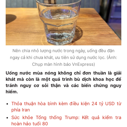
Nên chia nhỏ lượng nước trong ngày, uống đều đặn
ngay cả khi chưa khát, ưu tiên sử dụng nước lọc. (Ảnh:
Chụp màn hình báo VnExpress)
Uống nước mùa nóng không chỉ đơn thuần là giải
khát mà còn là một quá trình bù dịch khoa học để
tránh nguy cơ sỏi thận và các biến chứng nguy
hiểm.
Thỏa thuận hòa bình kèm điều kiện 24 tỷ USD từ
phía Iran
Sức khỏe Tổng thống Trump: Kết quả kiểm tra
hoàn hảo tuổi 80