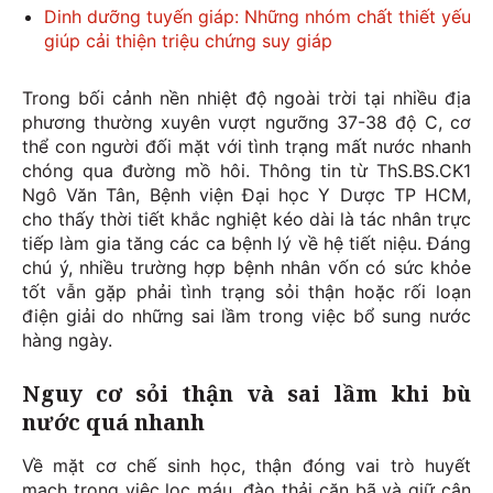
Dinh dưỡng tuyến giáp: Những nhóm chất thiết yếu
giúp cải thiện triệu chứng suy giáp
Trong bối cảnh nền nhiệt độ ngoài trời tại nhiều địa
phương thường xuyên vượt ngưỡng 37-38 độ C, cơ
thể con người đối mặt với tình trạng mất nước nhanh
chóng qua đường mồ hôi. Thông tin từ ThS.BS.CK1
Ngô Văn Tân, Bệnh viện Đại học Y Dược TP HCM,
cho thấy thời tiết khắc nghiệt kéo dài là tác nhân trực
tiếp làm gia tăng các ca bệnh lý về hệ tiết niệu. Đáng
chú ý, nhiều trường hợp bệnh nhân vốn có sức khỏe
tốt vẫn gặp phải tình trạng sỏi thận hoặc rối loạn
điện giải do những sai lầm trong việc bổ sung nước
hàng ngày.
Nguy cơ sỏi thận và sai lầm khi bù
nước quá nhanh
Về mặt cơ chế sinh học, thận đóng vai trò huyết
mạch trong việc lọc máu, đào thải cặn bã và giữ cân