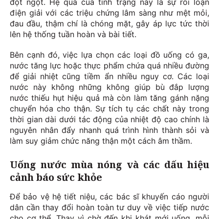
đột ngột. Hệ quả của tình trạng này là sự rối loạn
điện giải với các triệu chứng lâm sàng như mệt mỏi,
đau đầu, thậm chí là chóng mặt, gây áp lực tức thời
lên hệ thống tuần hoàn và bài tiết.
Bên cạnh đó, việc lựa chọn các loại đồ uống có ga,
nước tăng lực hoặc thực phẩm chứa quá nhiều đường
để giải nhiệt cũng tiềm ẩn nhiều nguy cơ. Các loại
nước này không những không giúp bù đắp lượng
nước thiếu hụt hiệu quả mà còn làm tăng gánh nặng
chuyển hóa cho thận. Sự tích tụ các chất này trong
thời gian dài dưới tác động của nhiệt độ cao chính là
nguyên nhân đẩy nhanh quá trình hình thành sỏi và
làm suy giảm chức năng thận một cách âm thầm.
Uống nước mùa nóng và các dấu hiệu
cảnh báo sức khỏe
Để bảo vệ hệ tiết niệu, các bác sĩ khuyến cáo người
dân cần thay đổi hoàn toàn tư duy về việc tiếp nước
cho cơ thể. Thay vì chờ đến khi khát mới uống, mỗi