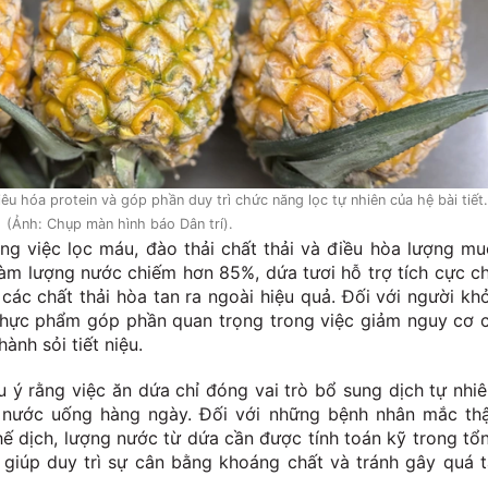
u hóa protein và góp phần duy trì chức năng lọc tự nhiên của hệ bài tiết.
(Ảnh: Chụp màn hình báo Dân trí).
ong việc lọc máu, đào thải chất thải và điều hòa lượng mu
hàm lượng nước chiếm hơn 85%, dứa tươi hỗ trợ tích cực c
 các chất thải hòa tan ra ngoài hiệu quả. Đối với người kh
 thực phẩm góp phần quan trọng trong việc giảm nguy cơ 
ành sỏi tiết niệu.
ưu ý rằng việc ăn dứa chỉ đóng vai trò bổ sung dịch tự nhiê
 nước uống hàng ngày. Đối với những bệnh nhân mắc th
ế dịch, lượng nước từ dứa cần được tính toán kỹ trong tổ
 giúp duy trì sự cân bằng khoáng chất và tránh gây quá t