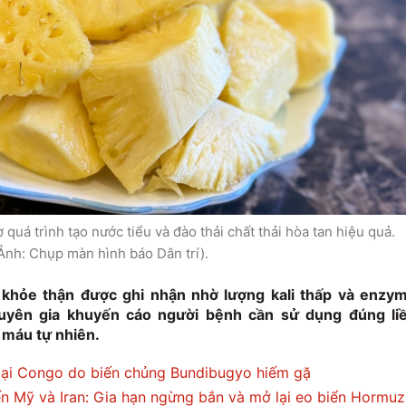
quá trình tạo nước tiểu và đào thải chất thải hòa tan hiệu quả.
Ảnh: Chụp màn hình báo Dân trí).
c khỏe thận được ghi nhận nhờ lượng kali thấp và enzy
chuyên gia khuyến cáo người bệnh cần sử dụng đúng li
 máu tự nhiên.
tại Congo do biến chủng Bundibugyo hiếm gặ
ến Mỹ và Iran: Gia hạn ngừng bắn và mở lại eo biển Hormuz