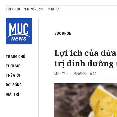
GIỚI THIỆU
NHỊP SỐNG 24H
PHỤ NỮ
SỨC KHỎE
Lợi ích của dứa
TRANG CHỦ
trị dinh dưỡng 
THỜI SỰ
Minh Tâm
25/05/26, 10:22
THẾ GIỚI
ĐỜI SỐNG
GIẢI TRÍ