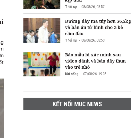
Thời sự
08/08/26, 08:57
ài
Đường dây ma túy hơn 56,5kg
và bản án tử hình cho 3 kẻ
cầm đầu
Thời sự
08/08/26, 08:53
ng
óm
Bảo mẫu bị xác minh sau
ơn
video đánh và bắn dây thun
ốt
vào trẻ nhỏ
Đời sống
07/08/26, 19:35
KẾT NỐI MUC NEWS