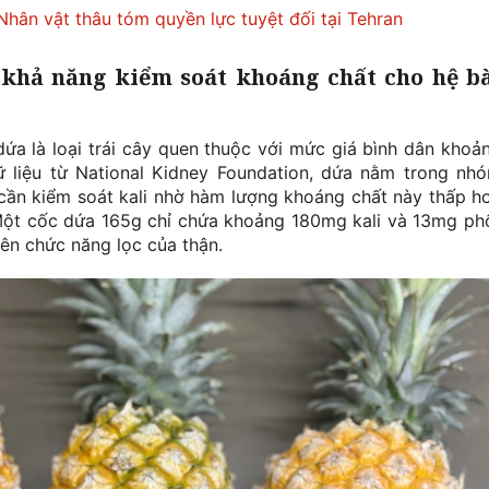
hân vật thâu tóm quyền lực tuyệt đối tại Tehran
 khả năng kiểm soát khoáng chất cho hệ b
dứa là loại trái cây quen thuộc với mức giá bình dân khoả
 liệu từ National Kidney Foundation, dứa nằm trong nh
ần kiểm soát kali nhờ hàm lượng khoáng chất này thấp h
. Một cốc dứa 165g chỉ chứa khoảng 180mg kali và 13mg ph
lên chức năng lọc của thận.