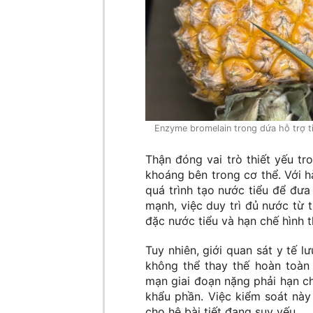
Enzyme bromelain trong dứa hỗ trợ tiê
Thận đóng vai trò thiết yếu tr
khoáng bên trong cơ thể. Với 
quá trình tạo nước tiểu để đưa
mạnh, việc duy trì đủ nước từ
đặc nước tiểu và hạn chế hình th
Tuy nhiên, giới quan sát y tế l
không thể thay thế hoàn toàn
mạn giai đoạn nặng phải hạn ch
khẩu phần. Việc kiểm soát này
cho hệ bài tiết đang suy yếu.