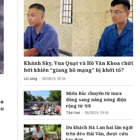
Khánh Sky, Vua Quạt và Hồ Văn Khoa chửi
bới khiến “giang hồ mạng” bị khởi tố?
Lối sống
08/08/26, 09:06
Miền Bắc chuyển từ mưa
dông sang nắng nóng diện
me
rộng từ 9/8
ều
Thoi tiet
08/08/26, 09:00
Du khách Hà Lan hai lần ngất
trên đèo Hải Vân, được cứu
kịp thời