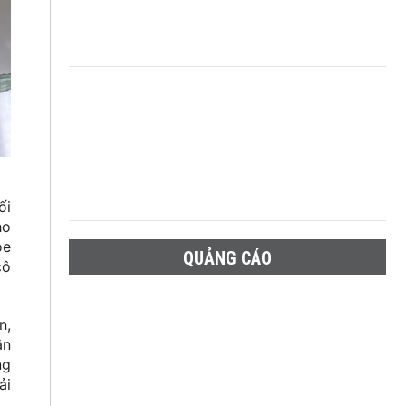
ối
ho
ỏe
QUẢNG CÁO
cô
n,
ận
ng
ải