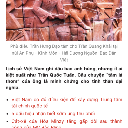
Phù điêu Trần Hưng Đạo tắm cho Trần Quang Khải tại
núi An Phụ - Kinh Môn - Hải Dương Nguồn: Báo Dân
Việt
Lịch sử Việt Nam ghi dấu bao anh hùng, nhưng ít ai
kiệt xuất như Trần Quốc Tuấn. Câu chuyện “tắm lá
thơm” của ông là minh chứng cho tinh thần đại
nghĩa.
Việt Nam có đủ điều kiện để xây dựng Trung tâm
tài chính quốc tế
5 dấu hiệu nhận biết sớm ung thư phổi
Cát-xê của Hòa Minzy tăng gấp đôi sau thành
công của MV Bắc Bling