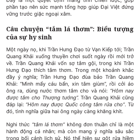
phần tạo nên sức mạnh tổng hợp giúp Đại Việt đứng
vững trước giặc ngoại xâm.
Câu chuyện “tắm lá thơm”: Biểu tượng
của sự hy sinh
Một ngày nọ, khi Trần Hưng Đạo từ Vạn Kiếp tới; Trần
Quang Khải xuống thuyền chơi suốt ngày rồi mới trở
về. Trần Quang Khải vốn sợ tắm gội, trong khi Trần
Hưng Đạo thích tắm thơm. Trong một khoảnh khắc
đầy ý nghĩa; Trần Hưng Đạo đùa bảo Trần Quang
Khải: “Mình mẩy cáu bẩn, xin tắm giùm”, rồi cởi áo
ông ra, dùng nước thơm tắm cho và nói:
“Hôm nay
được tắm cho Thượng tướng”.
Trần Quang Khải cũng
đáp lại:
“Hôm nay được Quốc công tắm rửa cho”
. Từ
đó, tình nghĩa giữa hai ông ngày càng khăng khít.
Nghi thức
“tắm lá thơm”
không đơn thuần chỉ là một
hành động cá nhân; mà còn mang ý nghĩa sâu sắc
trong bối cảnh lịch sử. Nó thể hiện sự gột rửa hiềm