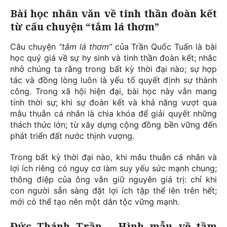
Bài học nhân văn về tinh thần đoàn kết
từ cấu chuyện “tắm lá thơm”
Câu chuyện
“tắm lá thơm”
của Trần Quốc Tuấn là bài
học quý giá về sự hy sinh và tinh thần đoàn kết; nhắc
nhở chúng ta rằng trong bất kỳ thời đại nào; sự hợp
tác và đồng lòng luôn là yếu tố quyết định sự thành
công. Trong xã hội hiện đại, bài học này vẫn mang
tính thời sự; khi sự đoàn kết và khả năng vượt qua
mâu thuẫn cá nhân là chìa khóa để giải quyết những
thách thức lớn; từ xây dựng cộng đồng bền vững đến
phát triển đất nước thịnh vượng.
Trong bất kỳ thời đại nào, khi mâu thuẫn cá nhân và
lợi ích riêng có nguy cơ làm suy yếu sức mạnh chung;
thông điệp của ông vẫn giữ nguyên giá trị: chỉ khi
con người sẵn sàng đặt lợi ích tập thể lên trên hết;
mới có thể tạo nên một dân tộc vững mạnh.
Đức Thánh Trần – Hình mẫu về tầm