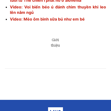
tuổi từ Thế chiến I phát nổ ở Slovenia
Video: Voi biển béo ú đánh chìm thuyền khi leo
lên nằm ngủ
Video: Mèo ôm bình sữa bú như em bé