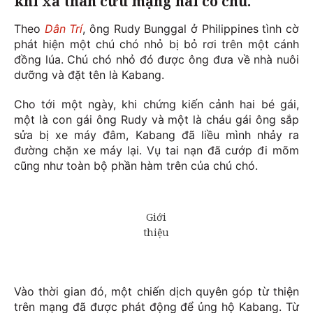
khi xả thân cứu mạng hai cô chủ.
Theo
Dân Trí
, ông Rudy Bunggal ở Philippines tình cờ
phát hiện một chú chó nhỏ bị bỏ rơi trên một cánh
đồng lúa. Chú chó nhỏ đó được ông đưa về nhà nuôi
dưỡng và đặt tên là Kabang.
Cho tới một ngày, khi chứng kiến cảnh hai bé gái,
một là con gái ông Rudy và một là cháu gái ông sắp
sửa bị xe máy đâm, Kabang đã liều mình nhảy ra
đường chặn xe máy lại. Vụ tai nạn đã cướp đi mõm
cũng như toàn bộ phần hàm trên của chú chó.
Vào thời gian đó, một chiến dịch quyên góp từ thiện
trên mạng đã được phát động để ủng hộ Kabang. Từ