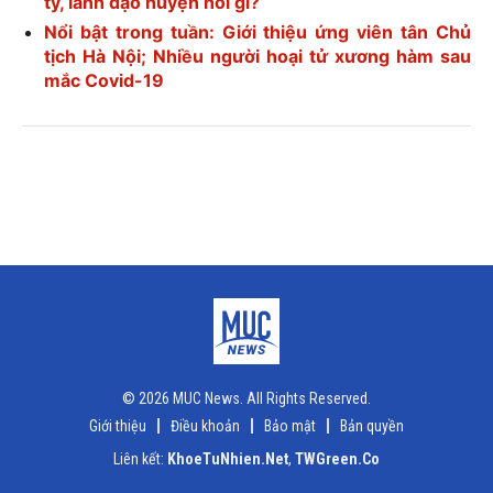
tỷ, lãnh đạo huyện nói gì?
Nổi bật trong tuần: Giới thiệu ứng viên tân Chủ
tịch Hà Nội; Nhiều người hoại tử xương hàm sau
mắc Covid-19
© 2026 MUC News. All Rights Reserved.
Giới thiệu
Điều khoản
Bảo mật
Bản quyền
Liên kết:
KhoeTuNhien.Net
,
TWGreen.Co